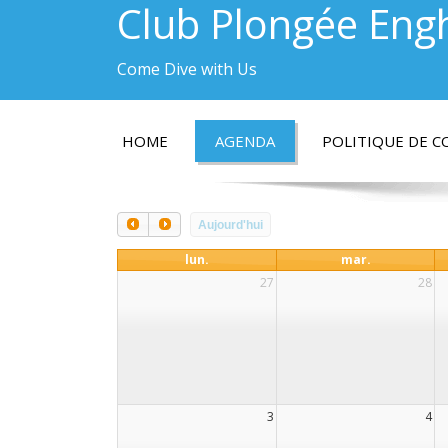
Club Plongée Eng
Come Dive with Us
HOME
AGENDA
POLITIQUE DE C
Aujourd'hui
lun.
mar.
27
28
3
4