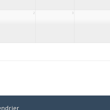
2
3
endrier