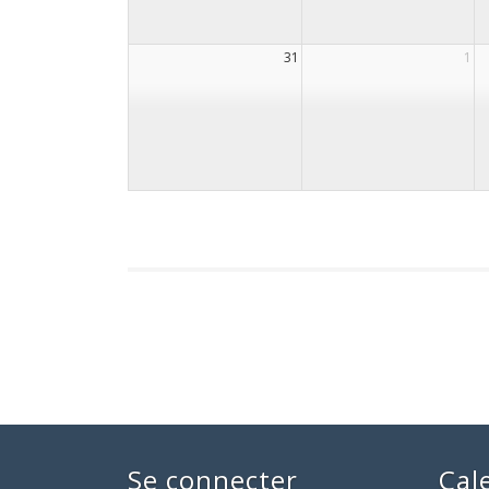
31
1
Se connecter
Cal