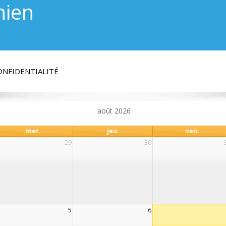
hien
ONFIDENTIALITÉ
août 2026
mer.
jeu.
ven.
29
30
5
6