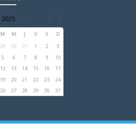
M
M
J
V
S
D
29
30
31
1
2
3
5
6
7
8
9
10
12
13
14
15
16
17
19
20
21
22
23
24
26
27
28
29
30
31