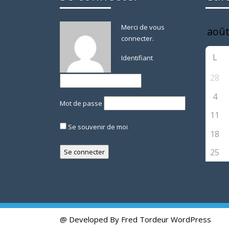
Merci de vous
connecter.
L
Identifiant
28
4
Mot de passe
11
Se souvenir de moi
18
25
@ Developed By Fred Tordeur
WordPress