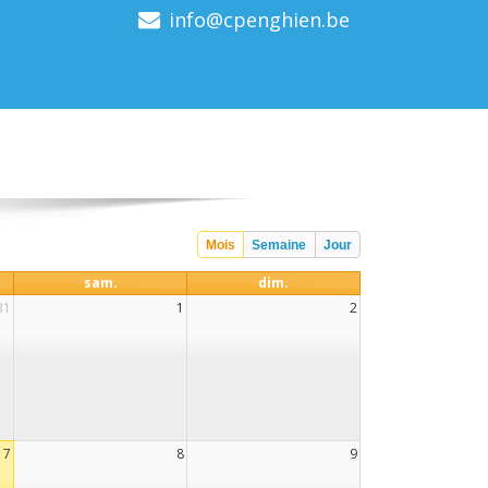
info@cpenghien.be
Mois
Semaine
Jour
sam.
dim.
31
1
2
7
8
9