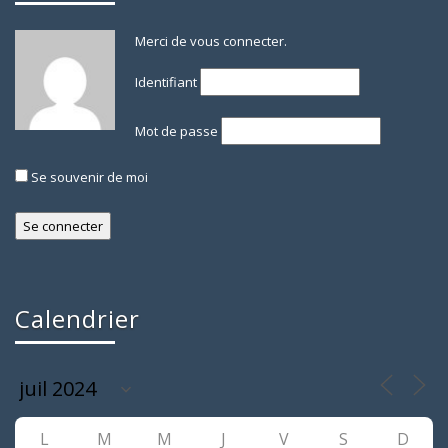
Merci de vous connecter.
Identifiant
Mot de passe
Se souvenir de moi
Calendrier
L
M
M
J
V
S
D