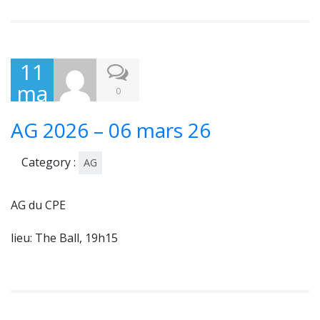
11
ma
0
rs
AG 2026 – 06 mars 26
202
6
Category :
AG
AG du CPE
lieu: The Ball, 19h15