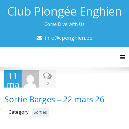
Club Plongée Enghien
Come Dive with Us
info@cpenghien.be
Tog
11
ma
0
rs
Sortie Barges – 22 mars 26
202
6
Category :
Sorties