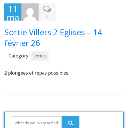
11
ma
0
rs
Sortie Villers 2 Eglises – 14
202
6
février 26
Category :
Sorties
2 plongées et repas possibles