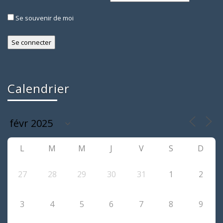
Se souvenir de moi
Calendrier
L
M
M
J
V
S
D
27
28
29
30
31
1
2
3
4
5
6
7
8
9