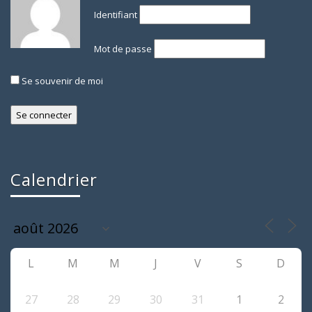
Identifiant
Mot de passe
Se souvenir de moi
Calendrier
L
M
M
J
V
S
D
27
28
29
30
31
1
2