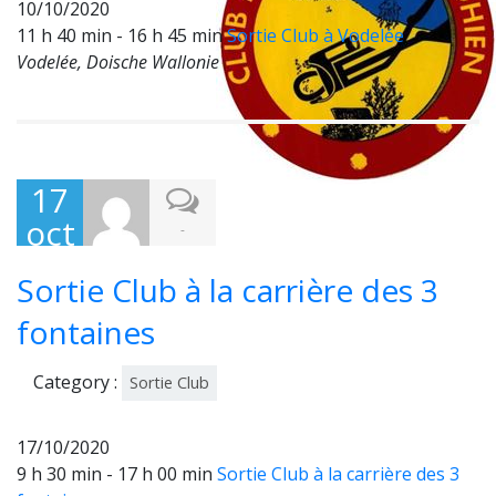
10/10/2020
11 h 40 min - 16 h 45 min
Sortie Club à Vodelée
Vodelée, Doische Wallonie
17
oct
-
obr
Sortie Club à la carrière des 3
e
202
fontaines
0
Category :
Sortie Club
17/10/2020
9 h 30 min - 17 h 00 min
Sortie Club à la carrière des 3