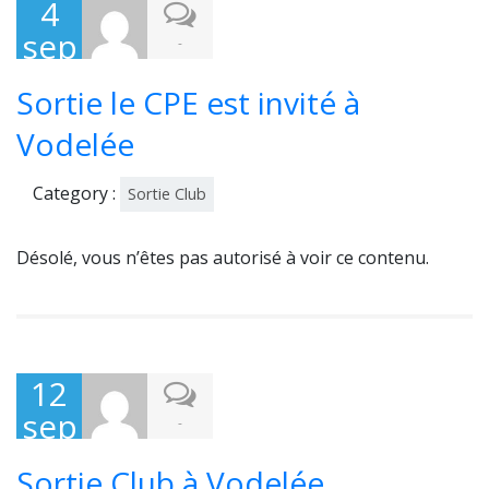
4
sep
-
te
Sortie le CPE est invité à
mb
re
Vodelée
202
Category :
Sortie Club
0
Désolé, vous n’êtes pas autorisé à voir ce contenu.
12
sep
-
te
Sortie Club à Vodelée