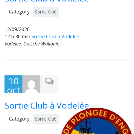
mb
re
Category :
Sortie Club
202
0
12/09/2020
12 h 30 min
Sortie Club à Vodelée
Vodelée, Doische Wallonie
10
oct
-
obr
Sortie Club à Vodelée
e
202
Category :
Sortie Club
0