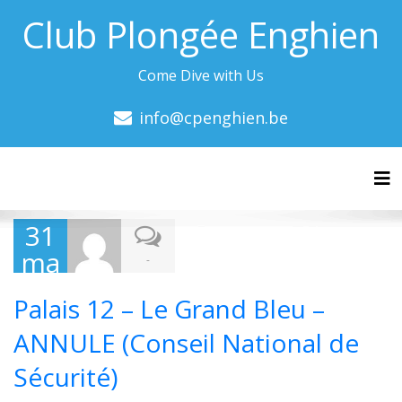
Club Plongée Enghien
Come Dive with Us
info@cpenghien.be
Tog
31
ma
-
rs
Palais 12 – Le Grand Bleu –
202
0
ANNULE (Conseil National de
Sécurité)