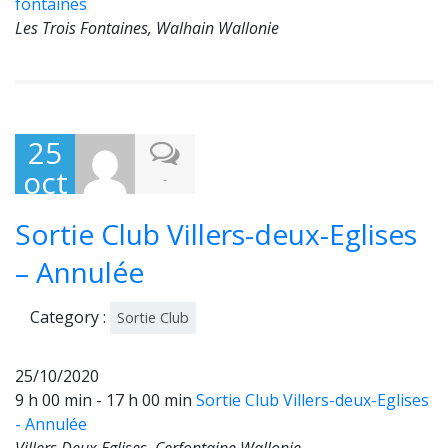
fontaines
Les Trois Fontaines, Walhain Wallonie
25
oct
-
obr
Sortie Club Villers-deux-Eglises
e
202
– Annulée
0
Category :
Sortie Club
25/10/2020
9 h 00 min - 17 h 00 min
Sortie Club Villers-deux-Eglises
- Annulée