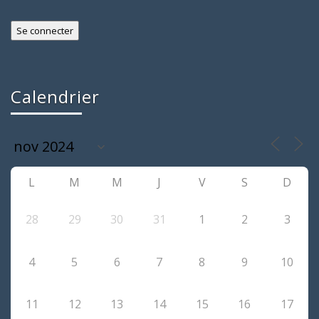
Calendrier
L
M
M
J
V
S
D
28
29
30
31
1
2
3
4
5
6
7
8
9
10
11
12
13
14
15
16
17