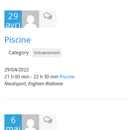
29
avri
-
l
Piscine
202
2
Category :
Entrainement
29/04/2022
21 h 00 min - 22 h 30 min
Piscine
Nautisport, Enghien Wallonie
6
mai
-