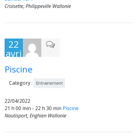
Croisette, Philippeville Wallonie
22
avri
-
l
Piscine
202
2
Category :
Entrainement
22/04/2022
21 h 00 min - 22 h 30 min
Piscine
Nautisport, Enghien Wallonie