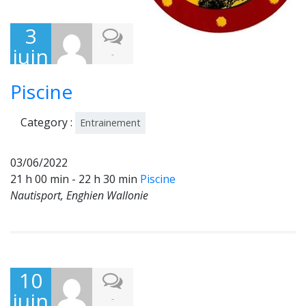
3
juin
-
202
Piscine
2
Category :
Entrainement
03/06/2022
21 h 00 min - 22 h 30 min
Piscine
Nautisport, Enghien Wallonie
10
juin
-