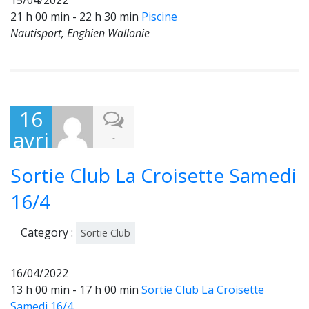
15/04/2022
21 h 00 min - 22 h 30 min
Piscine
Nautisport, Enghien Wallonie
16
avri
-
l
Sortie Club La Croisette Samedi
202
2
16/4
Category :
Sortie Club
16/04/2022
13 h 00 min - 17 h 00 min
Sortie Club La Croisette
Samedi 16/4