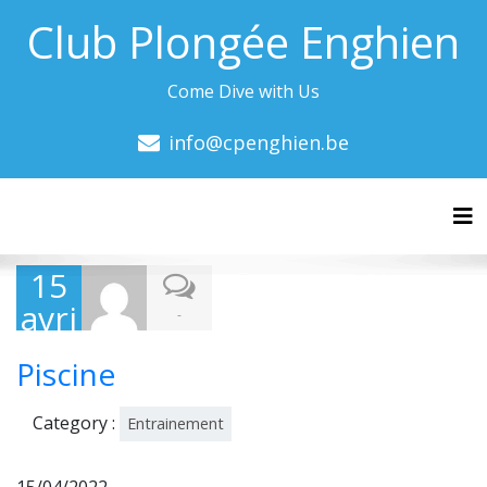
Club Plongée Enghien
Come Dive with Us
info@cpenghien.be
Tog
15
avri
-
l
Piscine
202
2
Category :
Entrainement