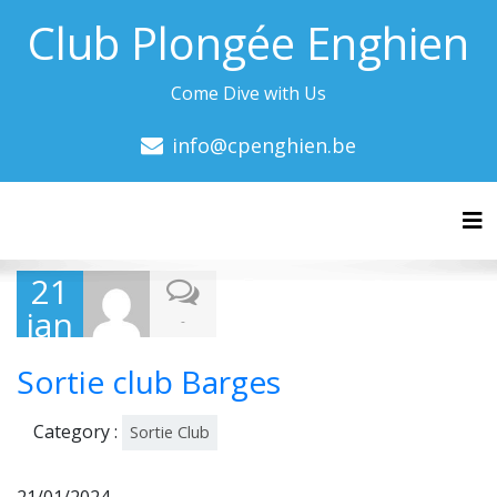
Club Plongée Enghien
Come Dive with Us
info@cpenghien.be
Tog
21
jan
-
vier
Sortie club Barges
202
4
Category :
Sortie Club