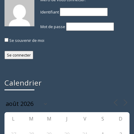
Identifiant
Mot de passe
Se souvenir de moi
Calendrier
L
M
M
J
V
S
D