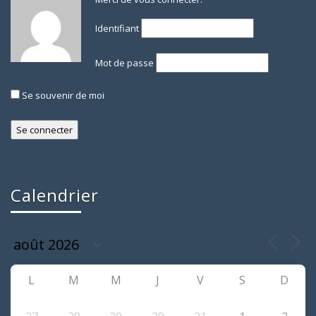
Identifiant
Mot de passe
Se souvenir de moi
Calendrier
L
M
M
J
V
S
D