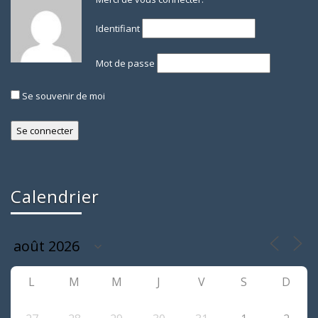
Identifiant
Mot de passe
Se souvenir de moi
Calendrier
L
M
M
J
V
S
D