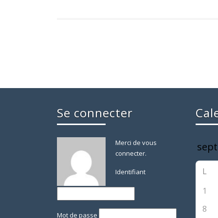
Se connecter
Cal
Merci de vous
connecter.
L
Identifiant
1
8
Mot de passe