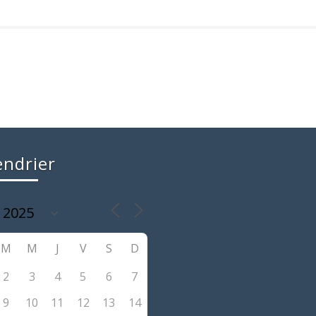
endrier
M
M
J
V
S
D
2
3
4
5
6
7
9
10
11
12
13
14