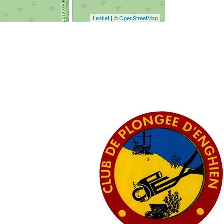
Leaflet
| ©
OpenStreetMap