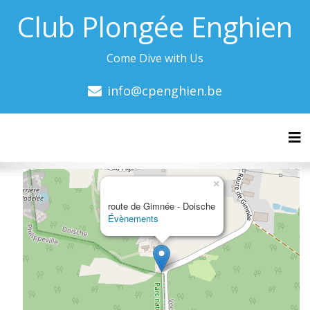
Club Plongée Enghien
Come Dive with Us
info@cpenghien.be
Tog
×
route de Gimnée - Doische
Évènements