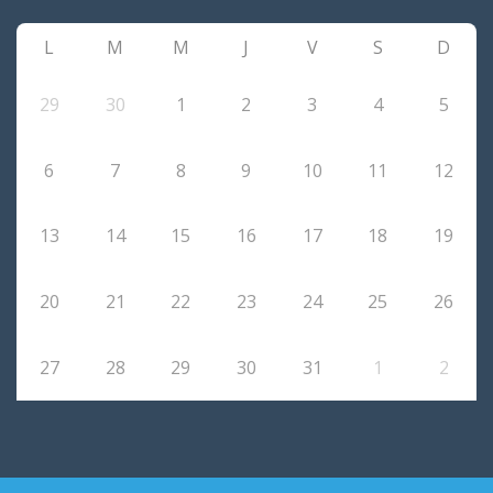
L
M
M
J
V
S
D
29
30
1
2
3
4
5
6
7
8
9
10
11
12
13
14
15
16
17
18
19
20
21
22
23
24
25
26
27
28
29
30
31
1
2