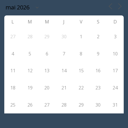
L
M
M
J
V
S
D
27
28
29
30
1
2
3
4
5
6
7
8
9
10
11
12
13
14
15
16
17
18
19
20
21
22
23
24
25
26
27
28
29
30
31