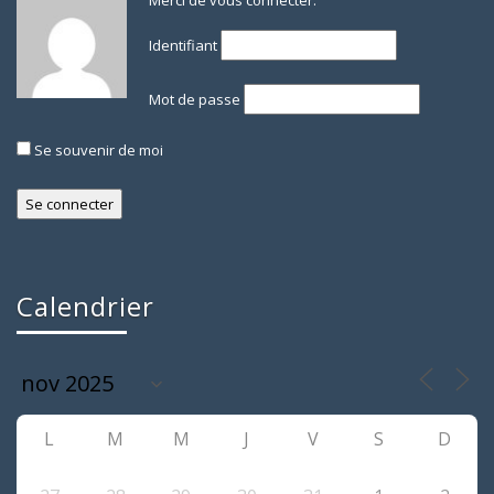
Merci de vous connecter.
Identifiant
Mot de passe
Se souvenir de moi
Calendrier
L
M
M
J
V
S
D