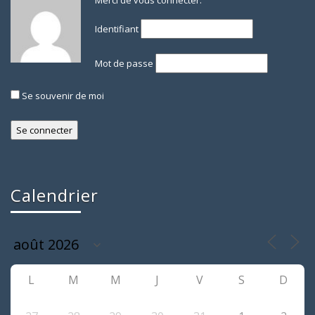
Merci de vous connecter.
Identifiant
Mot de passe
Se souvenir de moi
Calendrier
L
M
M
J
V
S
D