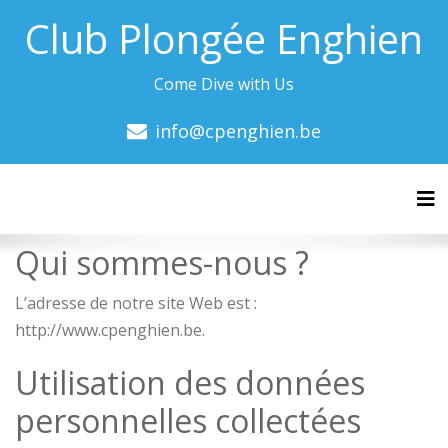
Club Plongée Enghien
Come Dive with Us
info@cpenghien.be
Tog
Qui sommes-nous ?
L’adresse de notre site Web est :
http://www.cpenghien.be.
Utilisation des données
personnelles collectées