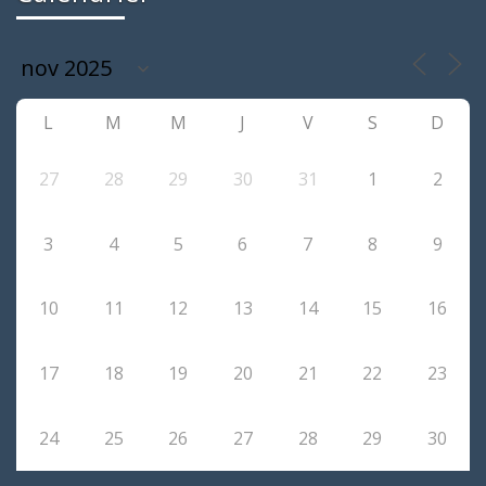
L
M
M
J
V
S
D
27
28
29
30
31
1
2
3
4
5
6
7
8
9
10
11
12
13
14
15
16
17
18
19
20
21
22
23
24
25
26
27
28
29
30