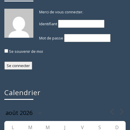
Merci de vous connecter.
Identifiant
Mot de passe
Se souvenir de moi
Calendrier
L
M
M
J
V
S
D