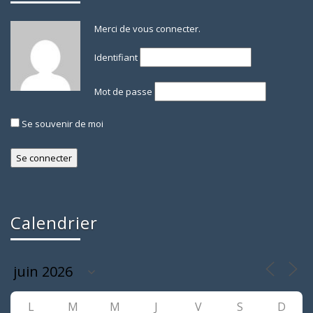
Merci de vous connecter.
Identifiant
Mot de passe
Se souvenir de moi
Calendrier
L
M
M
J
V
S
D