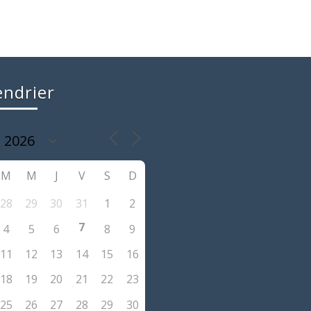
endrier
M
M
J
V
S
D
28
29
30
31
1
2
7
4
5
6
8
9
11
12
13
14
15
16
18
19
20
21
22
23
25
26
27
28
29
30