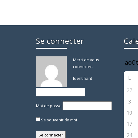
Se connecter
Cal
Merci de vous
connecter.
L
Identifiant
27
3
Mot de passe
10
Se souvenir de moi
17
24