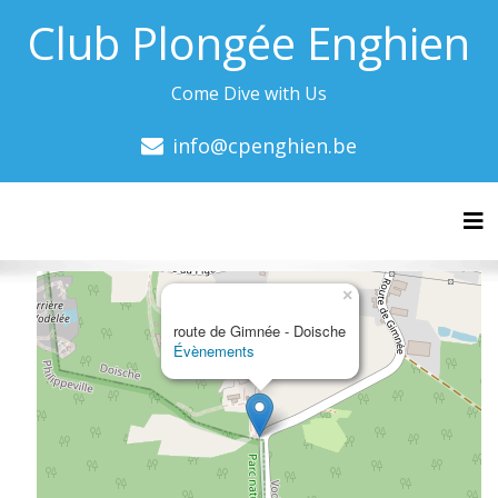
Club Plongée Enghien
Come Dive with Us
info@cpenghien.be
Tog
×
route de Gimnée - Doische
Évènements