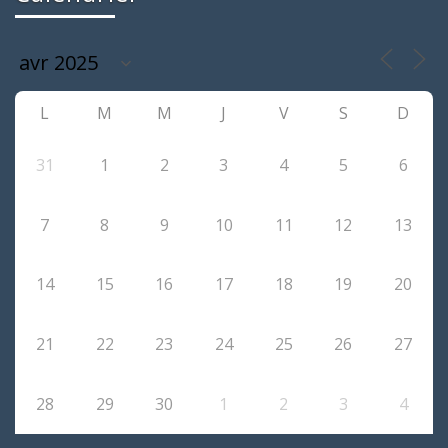
L
M
M
J
V
S
D
31
1
2
3
4
5
6
7
8
9
10
11
12
13
14
15
16
17
18
19
20
21
22
23
24
25
26
27
28
29
30
1
2
3
4