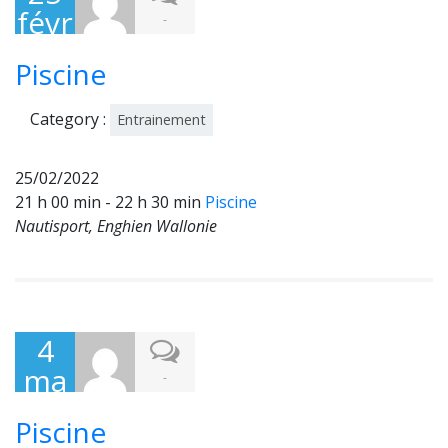
févr
-
ier
Piscine
202
2
Category :
Entrainement
25/02/2022
21 h 00 min - 22 h 30 min
Piscine
Nautisport, Enghien Wallonie
4
ma
-
rs
Piscine
202