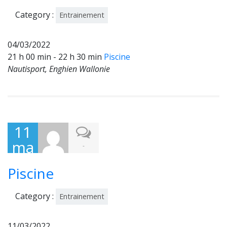
2
Category :
Entrainement
04/03/2022
21 h 00 min - 22 h 30 min
Piscine
Nautisport, Enghien Wallonie
11
ma
-
rs
Piscine
202
2
Category :
Entrainement
11/03/2022