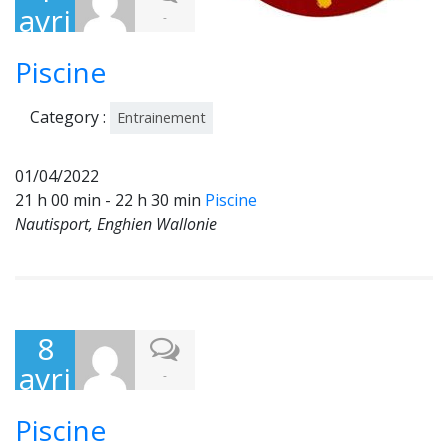
avri
-
l
Piscine
202
2
Category :
Entrainement
01/04/2022
21 h 00 min - 22 h 30 min
Piscine
Nautisport, Enghien Wallonie
8
avri
-
l
Piscine
202