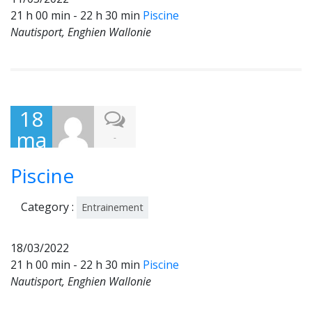
21 h 00 min - 22 h 30 min
Piscine
Nautisport, Enghien Wallonie
18
ma
-
rs
Piscine
202
2
Category :
Entrainement
18/03/2022
21 h 00 min - 22 h 30 min
Piscine
Nautisport, Enghien Wallonie