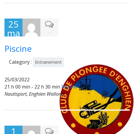
25
ma
-
rs
Piscine
202
2
Category :
Entrainement
25/03/2022
21 h 00 min - 22 h 30 min
Piscine
Nautisport, Enghien Wallonie
1