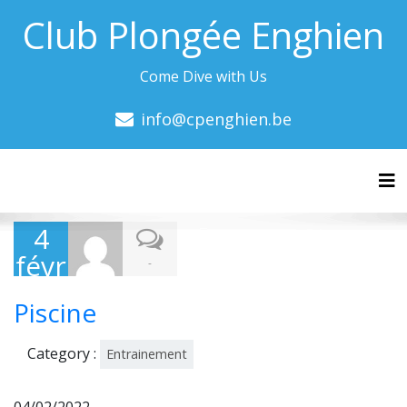
Club Plongée Enghien
Come Dive with Us
info@cpenghien.be
Tog
4
févr
-
ier
Piscine
202
2
Category :
Entrainement