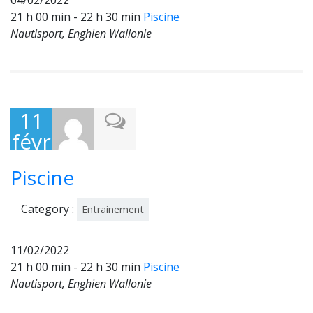
04/02/2022
21 h 00 min - 22 h 30 min
Piscine
Nautisport, Enghien Wallonie
11
févr
-
ier
Piscine
202
2
Category :
Entrainement
11/02/2022
21 h 00 min - 22 h 30 min
Piscine
Nautisport, Enghien Wallonie