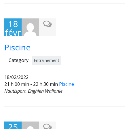
18
févr
-
ier
Piscine
202
2
Category :
Entrainement
18/02/2022
21 h 00 min - 22 h 30 min
Piscine
Nautisport, Enghien Wallonie
25