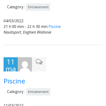
2
Category :
Entrainement
04/03/2022
21 h 00 min - 22 h 30 min
Piscine
Nautisport, Enghien Wallonie
11
ma
-
rs
Piscine
202
2
Category :
Entrainement
11/03/2022