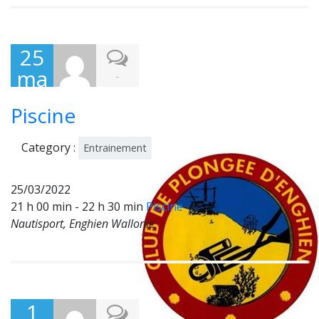
25
ma
-
rs
Piscine
202
2
Category :
Entrainement
25/03/2022
21 h 00 min - 22 h 30 min
Piscine
Nautisport, Enghien Wallonie
1