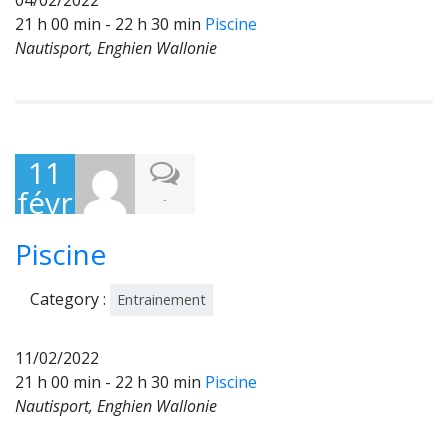
04/02/2022
21 h 00 min - 22 h 30 min
Piscine
Nautisport, Enghien Wallonie
11
févr
-
ier
Piscine
202
2
Category :
Entrainement
11/02/2022
21 h 00 min - 22 h 30 min
Piscine
Nautisport, Enghien Wallonie