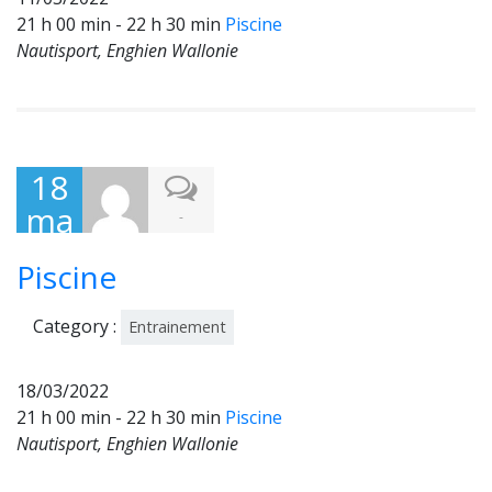
21 h 00 min - 22 h 30 min
Piscine
Nautisport, Enghien Wallonie
18
ma
-
rs
Piscine
202
2
Category :
Entrainement
18/03/2022
21 h 00 min - 22 h 30 min
Piscine
Nautisport, Enghien Wallonie