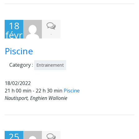
18
févr
-
ier
Piscine
202
2
Category :
Entrainement
18/02/2022
21 h 00 min - 22 h 30 min
Piscine
Nautisport, Enghien Wallonie
25