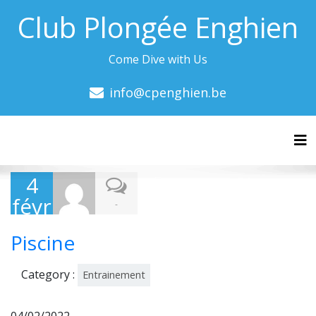
Club Plongée Enghien
Come Dive with Us
info@cpenghien.be
Tog
4
févr
-
ier
Piscine
202
2
Category :
Entrainement