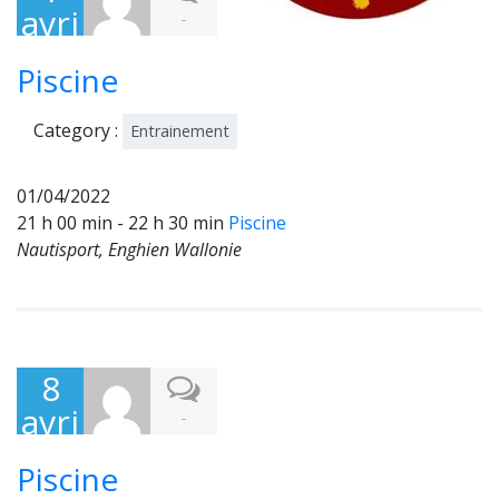
avri
-
l
Piscine
202
2
Category :
Entrainement
01/04/2022
21 h 00 min - 22 h 30 min
Piscine
Nautisport, Enghien Wallonie
8
avri
-
l
Piscine
202