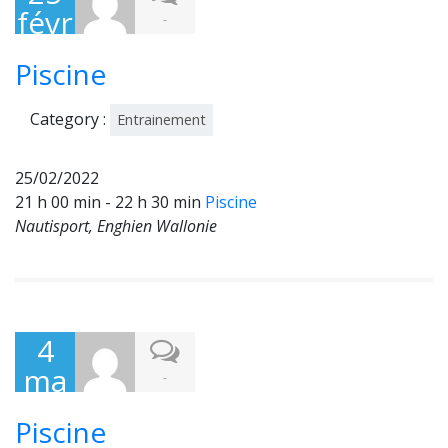
févr
-
ier
Piscine
202
2
Category :
Entrainement
25/02/2022
21 h 00 min - 22 h 30 min
Piscine
Nautisport, Enghien Wallonie
4
ma
-
rs
Piscine
202