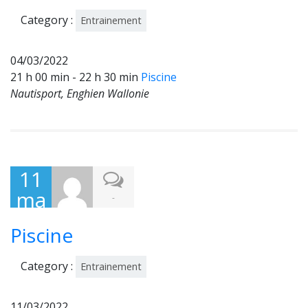
2
Category :
Entrainement
04/03/2022
21 h 00 min - 22 h 30 min
Piscine
Nautisport, Enghien Wallonie
11
ma
-
rs
Piscine
202
2
Category :
Entrainement
11/03/2022