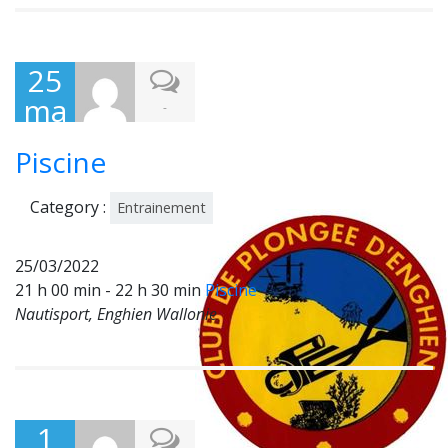
25
ma
-
rs
Piscine
202
2
Category :
Entrainement
25/03/2022
21 h 00 min - 22 h 30 min
Piscine
Nautisport, Enghien Wallonie
1