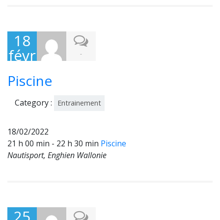
18
févr
-
ier
Piscine
202
2
Category :
Entrainement
18/02/2022
21 h 00 min - 22 h 30 min
Piscine
Nautisport, Enghien Wallonie
25