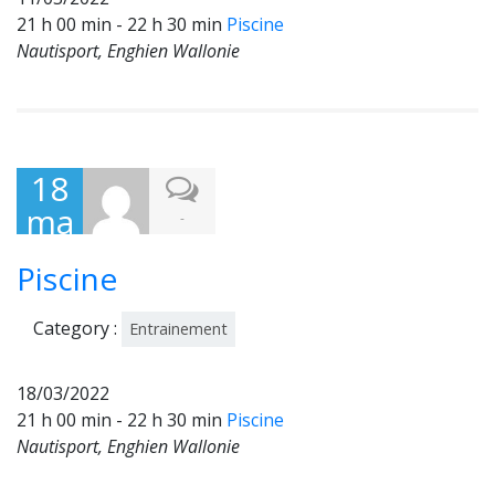
21 h 00 min - 22 h 30 min
Piscine
Nautisport, Enghien Wallonie
18
ma
-
rs
Piscine
202
2
Category :
Entrainement
18/03/2022
21 h 00 min - 22 h 30 min
Piscine
Nautisport, Enghien Wallonie