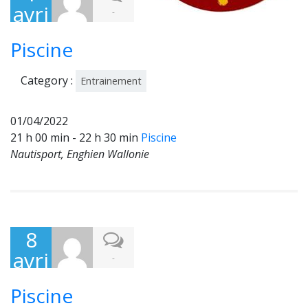
avri
-
l
Piscine
202
2
Category :
Entrainement
01/04/2022
21 h 00 min - 22 h 30 min
Piscine
Nautisport, Enghien Wallonie
8
avri
-
l
Piscine
202