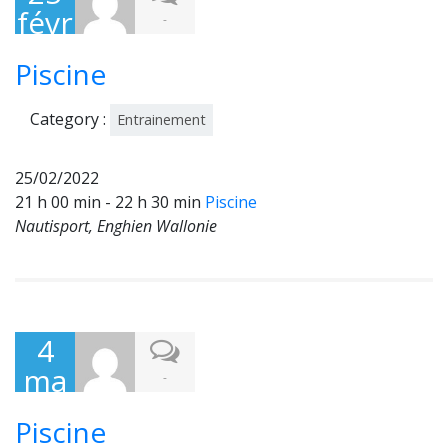
févr
-
ier
Piscine
202
2
Category :
Entrainement
25/02/2022
21 h 00 min - 22 h 30 min
Piscine
Nautisport, Enghien Wallonie
4
ma
-
rs
Piscine
202