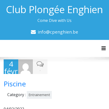
Club Plongée Enghien
Come Dive with Us
info@cpenghien.be
Tog
4
févr
-
ier
Piscine
202
2
Category :
Entrainement