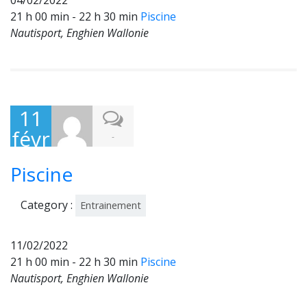
04/02/2022
21 h 00 min - 22 h 30 min
Piscine
Nautisport, Enghien Wallonie
11
févr
-
ier
Piscine
202
2
Category :
Entrainement
11/02/2022
21 h 00 min - 22 h 30 min
Piscine
Nautisport, Enghien Wallonie