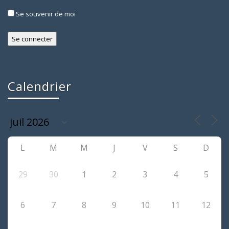
Se souvenir de moi
Calendrier
L
M
M
J
V
S
D
29
30
1
2
3
4
5
6
7
8
9
10
11
12